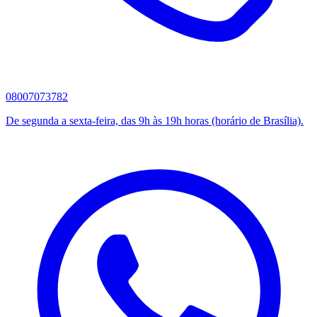
08007073782
De segunda a sexta-feira, das 9h às 19h horas (horário de Brasília).