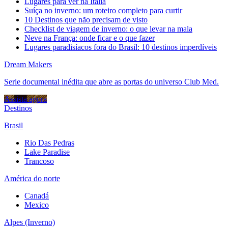
Lugares para ver na Itália
Suíça no inverno: um roteiro completo para curtir
10 Destinos que não precisam de visto
Checklist de viagem de inverno: o que levar na mala
Neve na França: onde ficar e o que fazer
Lugares paradisíacos fora do Brasil: 10 destinos imperdíveis
Dream Makers
Serie documental inédita que abre as portas do universo Club Med.
Assista agora
Destinos
Brasil
Rio Das Pedras
Lake Paradise
Trancoso
América do norte
Canadá
Mexico
Alpes (Inverno)