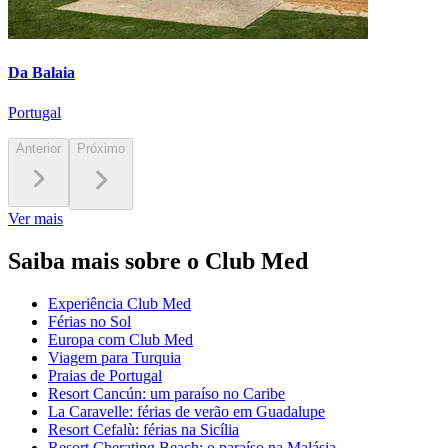
Da Balaia
Portugal
Anterior
Próximo
Ver mais
Saiba mais sobre o Club Med
Experiência Club Med
Férias no Sol
Europa com Club Med
Viagem para Turquia
Praias de Portugal
Resort Cancún: um paraíso no Caribe
La Caravelle: férias de verão em Guadalupe
Resort Cefalù: férias na Sicília
Resort Cherating Beach: o paraíso na Malásia