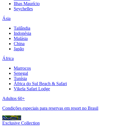
Ilhas Maurício
Seychelles
Ásia
Tailândia
Indonésia
Malásia
China
Japão
África
Marrocos
Senegal
Tunísia
África do Sul Beach & Safari
Vikela Safari Lodge
Adultos 60+
Condições especiais para reservas em resort no Brasil
Reserve já
Exclusive Collection