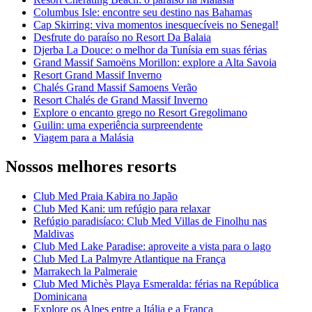
Columbus Isle: encontre seu destino nas Bahamas
Cap Skirring: viva momentos inesquecíveis no Senegal!
Desfrute do paraíso no Resort Da Balaia
Djerba La Douce: o melhor da Tunísia em suas férias
Grand Massif Samoëns Morillon: explore a Alta Savoia
Resort Grand Massif Inverno
Chalés Grand Massif Samoens Verão
Resort Chalés de Grand Massif Inverno
Explore o encanto grego no Resort Gregolimano
Guilin: uma experiência surpreendente
Viagem para a Malásia
Nossos melhores resorts
Club Med Praia Kabira no Japão
Club Med Kani: um refúgio para relaxar
Refúgio paradisíaco: Club Med Villas de Finolhu nas
Maldivas
Club Med Lake Paradise: aproveite a vista para o lago
Club Med La Palmyre Atlantique na França
Marrakech la Palmeraie
Club Med Michès Playa Esmeralda: férias na República
Dominicana
Explore os Alpes entre a Itália e a França