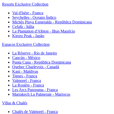
Resorts Exclusive Collection
Val d'Isère - França
Seychelles - Oceano Índico
Michès Playa Esmeralda - República Dominicana
Cefalù - Itália
La Plantation d'Albion - Ilhas Maurício
Kiroro Peak - Japão
Espaços Exclusive Collection
La Réserve - Rio de Janeiro
Cancún - México
Punta Cana - República Dominicana
Quebec Charlevoix - Canadá
Kani - Maldivas
Tignes - França
Valmorel - França
La Rosière - França
Les Arcs Panorama - França
Marrakech La Palmeraie - Marrocos
Villas & Chalés
Chalés de Valmorel - França