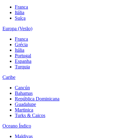
França
Itália
Suíça
Europa (Verão)
França
Grécia
Itália
Portugal
Espanha
Turquia
Caribe
Cancún
Bahamas
República Dominicana
Guadalupe
Martinica
Turks & Caicos
Oceano Índico
Maldivas