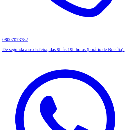
08007073782
De segunda a sexta-feira, das 9h às 19h horas (horário de Brasília).