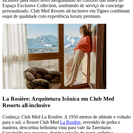
inclusive para outro nível mergulhando no conforto das suítes do
Espaço Exclusive Collection, usufruindo de serviço de concierge
personalizado. Club Med Resorts all-inclusive em Tignes combinam
esqui de qualidade com experiência luxury premium.
La Rosière: Arquitetura Icônica em Club Med
Resorts all-inclusive
Conheça: Club Med La Rosière. A 1950 metros de altitude e voltado
para o sul, o Resort Club Med
La Rosière
, revestido de pedra e
madeira, descortina belíssima vista para vale da Tarentaise.
Construído nas encostas, domina estação de esqui autêntica