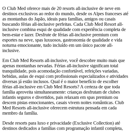
O Club Med oferece mais de 20 resorts all-inclusive de neve em
destinos exclusivos ao redor do mundo, desde os Alpes franceses até
as montanhas do Japão, ideais para famílias, amigos ou casais
buscando férias all-inclusive perfeitas. Cada Club Med Resort all-
inclusive combina esqui de qualidade com experiência completa de
bem-estar e lazer. Desfrute de férias all-inclusive premium com
esportes na neve, spas luxuosos, gastronomia de qualidade e vida
noturna emocionante, tudo incluído em um único pacote all-
inclusive.
Em Club Med Resorts all-inclusive, você descobre muito mais que
apenas montanhas nevadas. Férias all-inclusive significam total
tranquilidade, pois acomodação confortável, refeições variadas,
bebidas, aulas de esqui com profissionais especializados e atividades
diversas já estão inclusos. Qual é o maior benefício de escolher
férias all-inclusive em Club Med Resorts? A certeza de que toda
família aproveita simultaneamente: crianças desfrutam de clubes
infantis seguros e divertidos, pais relaxam em spas premium ou
descem pistas emocionantes, casais vivem noites românticas. Club
Med Resorts all-inclusive oferecem estrutura pensada em cada
membro da família.
Desde resorts para luxo e privacidade (Exclusive Collection) até
destinos dedicados a famílias com programação infantil completa,