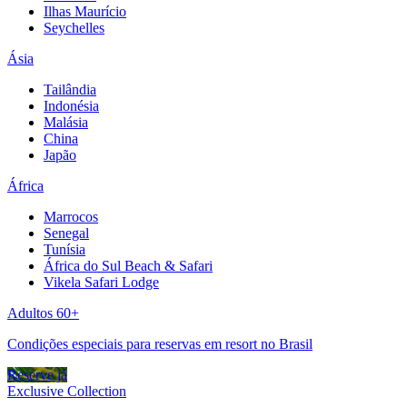
Ilhas Maurício
Seychelles
Ásia
Tailândia
Indonésia
Malásia
China
Japão
África
Marrocos
Senegal
Tunísia
África do Sul Beach & Safari
Vikela Safari Lodge
Adultos 60+
Condições especiais para reservas em resort no Brasil
Reserve já
Exclusive Collection