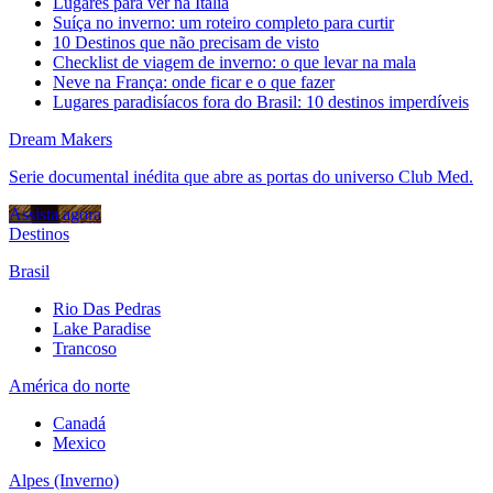
Lugares para ver na Itália
Suíça no inverno: um roteiro completo para curtir
10 Destinos que não precisam de visto
Checklist de viagem de inverno: o que levar na mala
Neve na França: onde ficar e o que fazer
Lugares paradisíacos fora do Brasil: 10 destinos imperdíveis
Dream Makers
Serie documental inédita que abre as portas do universo Club Med.
Assista agora
Destinos
Brasil
Rio Das Pedras
Lake Paradise
Trancoso
América do norte
Canadá
Mexico
Alpes (Inverno)