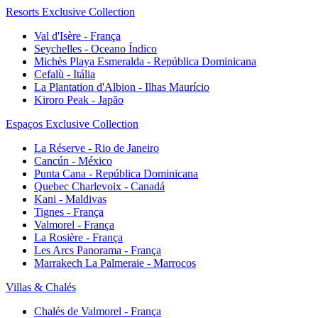
Resorts Exclusive Collection
Val d'Isère - França
Seychelles - Oceano Índico
Michès Playa Esmeralda - República Dominicana
Cefalù - Itália
La Plantation d'Albion - Ilhas Maurício
Kiroro Peak - Japão
Espaços Exclusive Collection
La Réserve - Rio de Janeiro
Cancún - México
Punta Cana - República Dominicana
Quebec Charlevoix - Canadá
Kani - Maldivas
Tignes - França
Valmorel - França
La Rosière - França
Les Arcs Panorama - França
Marrakech La Palmeraie - Marrocos
Villas & Chalés
Chalés de Valmorel - França