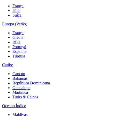
França
Itália
Suíça
Europa (Verão)
França
Grécia
Itália
Portugal
Espanha
Turquia
Caribe
Cancún
Bahamas
República Dominicana
Guadalupe
Martinica
Turks & Caicos
Oceano Índico
Maldivas