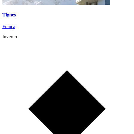
Tignes
França
Inverno