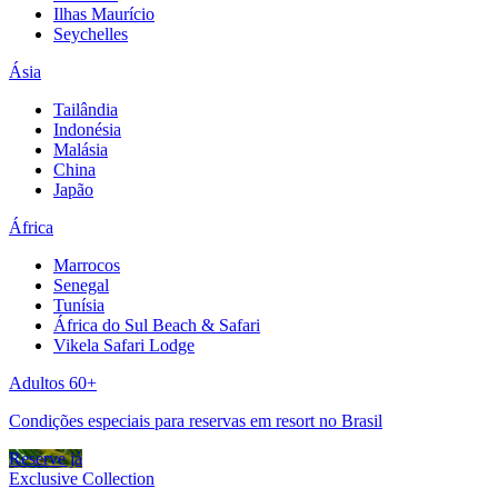
Ilhas Maurício
Seychelles
Ásia
Tailândia
Indonésia
Malásia
China
Japão
África
Marrocos
Senegal
Tunísia
África do Sul Beach & Safari
Vikela Safari Lodge
Adultos 60+
Condições especiais para reservas em resort no Brasil
Reserve já
Exclusive Collection