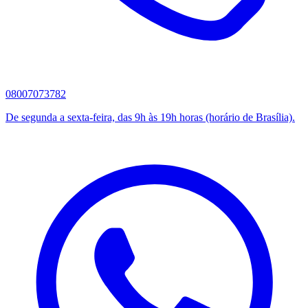
08007073782
De segunda a sexta-feira, das 9h às 19h horas (horário de Brasília).