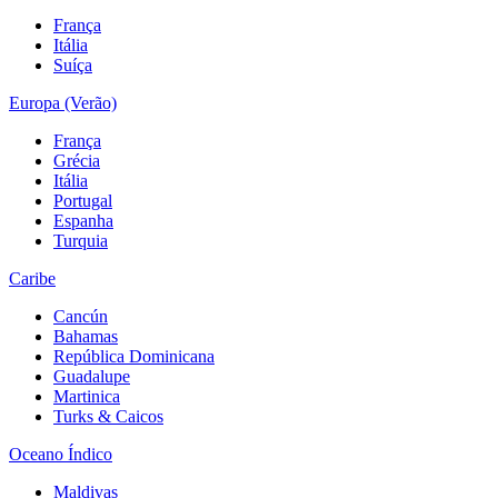
França
Itália
Suíça
Europa (Verão)
França
Grécia
Itália
Portugal
Espanha
Turquia
Caribe
Cancún
Bahamas
República Dominicana
Guadalupe
Martinica
Turks & Caicos
Oceano Índico
Maldivas