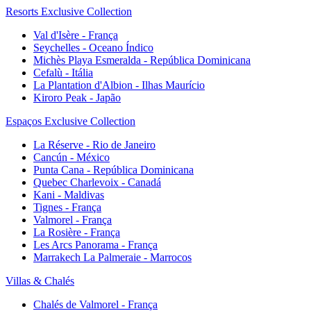
Resorts Exclusive Collection
Val d'Isère - França
Seychelles - Oceano Índico
Michès Playa Esmeralda - República Dominicana
Cefalù - Itália
La Plantation d'Albion - Ilhas Maurício
Kiroro Peak - Japão
Espaços Exclusive Collection
La Réserve - Rio de Janeiro
Cancún - México
Punta Cana - República Dominicana
Quebec Charlevoix - Canadá
Kani - Maldivas
Tignes - França
Valmorel - França
La Rosière - França
Les Arcs Panorama - França
Marrakech La Palmeraie - Marrocos
Villas & Chalés
Chalés de Valmorel - França