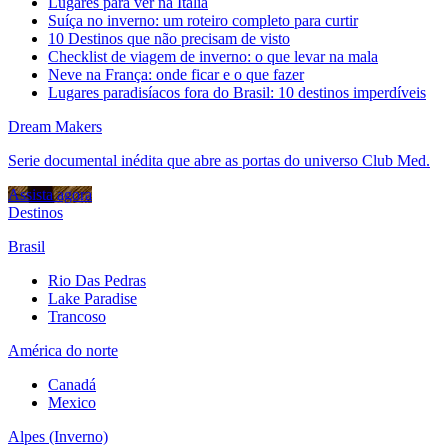
Lugares para ver na Itália
Suíça no inverno: um roteiro completo para curtir
10 Destinos que não precisam de visto
Checklist de viagem de inverno: o que levar na mala
Neve na França: onde ficar e o que fazer
Lugares paradisíacos fora do Brasil: 10 destinos imperdíveis
Dream Makers
Serie documental inédita que abre as portas do universo Club Med.
Assista agora
Destinos
Brasil
Rio Das Pedras
Lake Paradise
Trancoso
América do norte
Canadá
Mexico
Alpes (Inverno)