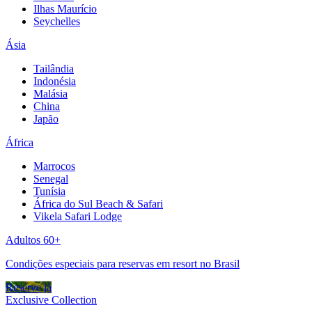
Ilhas Maurício
Seychelles
Ásia
Tailândia
Indonésia
Malásia
China
Japão
África
Marrocos
Senegal
Tunísia
África do Sul Beach & Safari
Vikela Safari Lodge
Adultos 60+
Condições especiais para reservas em resort no Brasil
Reserve já
Exclusive Collection