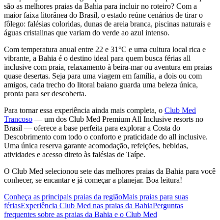
são as melhores praias da Bahia para incluir no roteiro? Com a
maior faixa litorânea do Brasil, o estado reúne cenários de tirar o
fôlego: falésias coloridas, dunas de areia branca, piscinas naturais e
águas cristalinas que variam do verde ao azul intenso.
Com temperatura anual entre 22 e 31°C e uma cultura local rica e
vibrante, a Bahia é o destino ideal para quem busca férias all
inclusive com praia, relaxamento à beira-mar ou aventura em praias
quase desertas. Seja para uma viagem em família, a dois ou com
amigos, cada trecho do litoral baiano guarda uma beleza única,
pronta para ser descoberta.
Para tornar essa experiência ainda mais completa, o
Club Med
Trancoso
— um dos Club Med Premium All Inclusive resorts no
Brasil — oferece a base perfeita para explorar a Costa do
Descobrimento com todo o conforto e praticidade do all inclusive.
Uma única reserva garante acomodação, refeições, bebidas,
atividades e acesso direto às falésias de Taípe.
O Club Med selecionou sete das melhores praias da Bahia para você
conhecer, se encantar e já começar a planejar. Boa leitura!
Conheça as principais praias da região
Mais praias para suas
férias
Experiência Club Med nas praias da Bahia
Perguntas
frequentes sobre as praias da Bahia e o Club Med