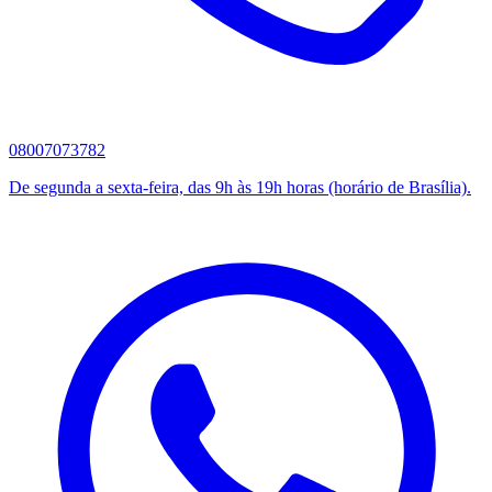
08007073782
De segunda a sexta-feira, das 9h às 19h horas (horário de Brasília).