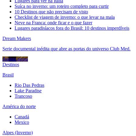
Lugares para ver na Itália
Suíça no inverno: um roteiro completo para curtir
10 Destinos que não precisam de visto
Checklist de viagem de inverno: o que levar na mala
Neve na França: onde ficar e o que fazer
Lugares paradisíacos fora do Brasil: 10 destinos imperdíveis
Dream Makers
Serie documental inédita que abre as portas do universo Club Med.
Assista agora
Destinos
Brasil
Rio Das Pedras
Lake Paradise
Trancoso
América do norte
Canadá
Mexico
Alpes (Inverno)