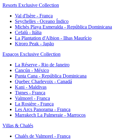
Resorts Exclusive Collection
Val d'Isère - França
Seychelles - Oceano Índico
Michès Playa Esmeralda - República Dominicana
Cefalù - Itália
La Plantation d'Albion - Ilhas Maurício
Kiroro Peak - Japão
Espaços Exclusive Collection
La Réserve - Rio de Janeiro
Cancún - México
Punta Cana - República Dominicana
Quebec Charlevoix - Canadá
Kani - Maldivas
Tignes - França
Valmorel - França
La Rosière - França
Les Arcs Panorama - França
Marrakech La Palmeraie - Marrocos
Villas & Chalés
Chalés de Valmorel - França