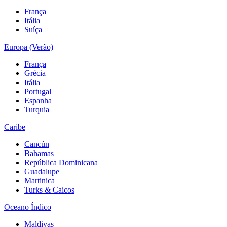
França
Itália
Suíça
Europa (Verão)
França
Grécia
Itália
Portugal
Espanha
Turquia
Caribe
Cancún
Bahamas
República Dominicana
Guadalupe
Martinica
Turks & Caicos
Oceano Índico
Maldivas