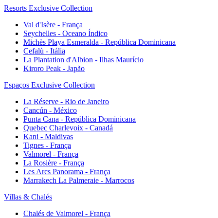
Resorts Exclusive Collection
Val d'Isère - França
Seychelles - Oceano Índico
Michès Playa Esmeralda - República Dominicana
Cefalù - Itália
La Plantation d'Albion - Ilhas Maurício
Kiroro Peak - Japão
Espaços Exclusive Collection
La Réserve - Rio de Janeiro
Cancún - México
Punta Cana - República Dominicana
Quebec Charlevoix - Canadá
Kani - Maldivas
Tignes - França
Valmorel - França
La Rosière - França
Les Arcs Panorama - França
Marrakech La Palmeraie - Marrocos
Villas & Chalés
Chalés de Valmorel - França