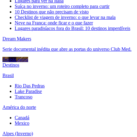
Lugares para ver na Itália
Suíça no inverno: um roteiro completo para curtir
10 Destinos que não precisam de visto
Checklist de viagem de inverno: o que levar na mala
Neve na França: onde ficar e o que fazer
Lugares paradisíacos fora do Brasil: 10 destinos imperdíveis
Dream Makers
Serie documental inédita que abre as portas do universo Club Med.
Assista agora
Destinos
Brasil
Rio Das Pedras
Lake Paradise
Trancoso
América do norte
Canadá
Mexico
Alpes (Inverno)