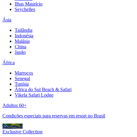
Ilhas Maurício
Seychelles
Ásia
Tailândia
Indonésia
Malásia
China
Japão
África
Marrocos
Senegal
Tunísia
África do Sul Beach & Safari
Vikela Safari Lodge
Adultos 60+
Condições especiais para reservas em resort no Brasil
Reserve já
Exclusive Collection