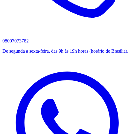
08007073782
De segunda a sexta-feira, das 9h às 19h horas (horário de Brasília).