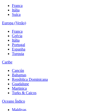
França
Itália
Suíça
Europa (Verão)
França
Grécia
Itália
Portugal
Espanha
Turquia
Caribe
Cancún
Bahamas
República Dominicana
Guadalupe
Martinica
Turks & Caicos
Oceano Índico
Maldivas