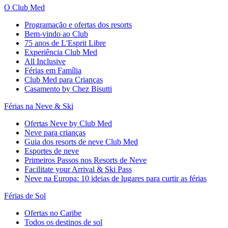
O Club Med
Programação e ofertas dos resorts
Bem-vindo ao Club
75 anos de L'Esprit Libre
Experiência Club Med
All Inclusive
Férias em Família
Club Med para Crianças
Casamento by Chez Bisutti
Férias na Neve & Ski
Ofertas Neve by Club Med
Neve para crianças
Guia dos resorts de neve Club Med
Esportes de neve
Primeiros Passos nos Resorts de Neve
Facilitate your Arrival & Ski Pass
Neve na Europa: 10 ideias de lugares para curtir as férias
Férias de Sol
Ofertas no Caribe
Todos os destinos de sol