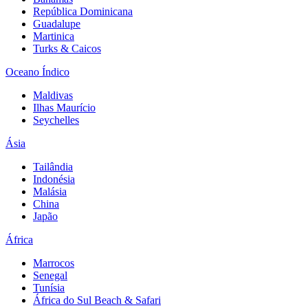
República Dominicana
Guadalupe
Martinica
Turks & Caicos
Oceano Índico
Maldivas
Ilhas Maurício
Seychelles
Ásia
Tailândia
Indonésia
Malásia
China
Japão
África
Marrocos
Senegal
Tunísia
África do Sul Beach & Safari