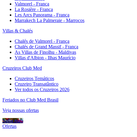
Valmorel - França
La Rosière - França
Les Arcs Panorama - França
Marrakech La Palmeraie - Marrocos
Villas & Chalés
Chalés de Valmorel - França
Chalés de Grand Massif - França
As Villas de Finolhu - Maldivas
Villas d'Albion - Ilhas Maurício
Cruzeiros Club Med
Cruzeiros Temáticos
Cruzeiro Transatântico
Ver todos os Cruzeiros 2026
Feriados no Club Med Brasil
Veja nossas ofertas
Saiba mais
Ofertas