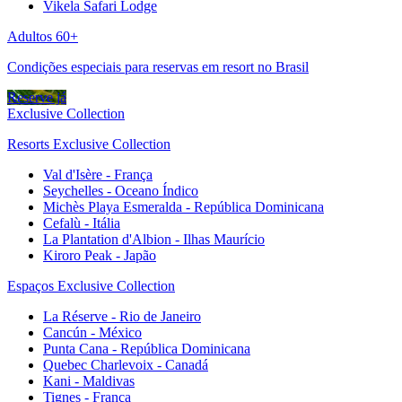
Vikela Safari Lodge
Adultos 60+
Condições especiais para reservas em resort no Brasil
Reserve já
Exclusive Collection
Resorts Exclusive Collection
Val d'Isère - França
Seychelles - Oceano Índico
Michès Playa Esmeralda - República Dominicana
Cefalù - Itália
La Plantation d'Albion - Ilhas Maurício
Kiroro Peak - Japão
Espaços Exclusive Collection
La Réserve - Rio de Janeiro
Cancún - México
Punta Cana - República Dominicana
Quebec Charlevoix - Canadá
Kani - Maldivas
Tignes - França