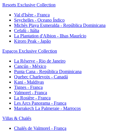
Resorts Exclusive Collection
Val d'Isère - França
Seychelles - Oceano Índico
Michès Playa Esmeralda - República Dominicana
Cefalù - Itália
La Plantation d'Albion - Ilhas Maurício
Kiroro Peak - Japão
Espaços Exclusive Collection
La Réserve - Rio de Janeiro
Cancún - México
Punta Cana - República Dominicana
Quebec Charlevoix - Canadá
Kani - Maldivas
Tignes - França
Valmorel - França
La Rosière - França
Les Arcs Panorama - França
Marrakech La Palmeraie - Marrocos
Villas & Chalés
Chalés de Valmorel - França