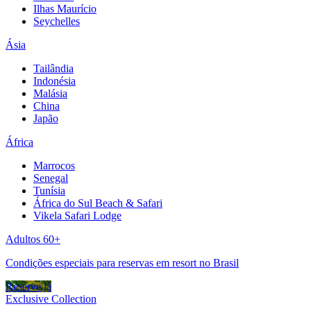
Ilhas Maurício
Seychelles
Ásia
Tailândia
Indonésia
Malásia
China
Japão
África
Marrocos
Senegal
Tunísia
África do Sul Beach & Safari
Vikela Safari Lodge
Adultos 60+
Condições especiais para reservas em resort no Brasil
Reserve já
Exclusive Collection