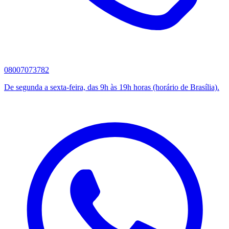
08007073782
De segunda a sexta-feira, das 9h às 19h horas (horário de Brasília).