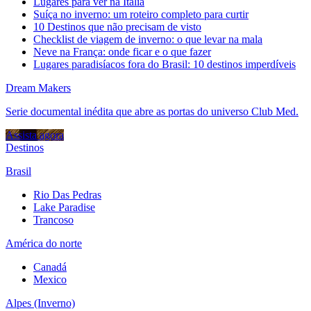
Lugares para ver na Itália
Suíça no inverno: um roteiro completo para curtir
10 Destinos que não precisam de visto
Checklist de viagem de inverno: o que levar na mala
Neve na França: onde ficar e o que fazer
Lugares paradisíacos fora do Brasil: 10 destinos imperdíveis
Dream Makers
Serie documental inédita que abre as portas do universo Club Med.
Assista agora
Destinos
Brasil
Rio Das Pedras
Lake Paradise
Trancoso
América do norte
Canadá
Mexico
Alpes (Inverno)