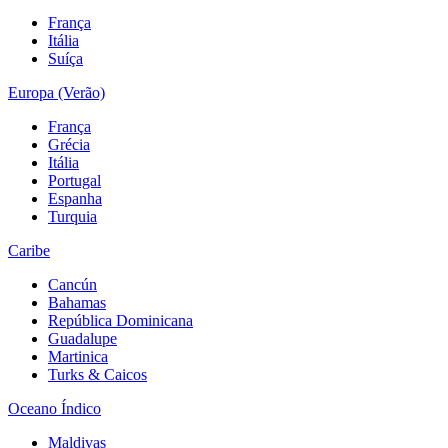
França
Itália
Suíça
Europa (Verão)
França
Grécia
Itália
Portugal
Espanha
Turquia
Caribe
Cancún
Bahamas
República Dominicana
Guadalupe
Martinica
Turks & Caicos
Oceano Índico
Maldivas