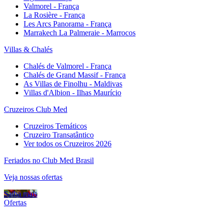
Valmorel - França
La Rosière - França
Les Arcs Panorama - França
Marrakech La Palmeraie - Marrocos
Villas & Chalés
Chalés de Valmorel - França
Chalés de Grand Massif - França
As Villas de Finolhu - Maldivas
Villas d'Albion - Ilhas Maurício
Cruzeiros Club Med
Cruzeiros Temáticos
Cruzeiro Transatântico
Ver todos os Cruzeiros 2026
Feriados no Club Med Brasil
Veja nossas ofertas
Saiba mais
Ofertas