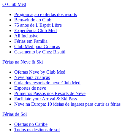
O Club Med
Programação e ofertas dos resorts
Bem-vindo ao Club
75 anos de L'Esprit Libre
Experiência Club Med
All Inclusive
Férias em Família
Club Med para Crianças
Casamento by Chez Bisutti
Férias na Neve & Ski
Ofertas Neve by Club Med
Neve para crianças
Guia dos resorts de neve Club Med
Esportes de neve
Primeiros Passos nos Resorts de Neve
Facilitate your Arrival & Ski Pass
Neve na Europa: 10 ideias de lugares para curtir as férias
Férias de Sol
Ofertas no Caribe
Todos os destinos de sol