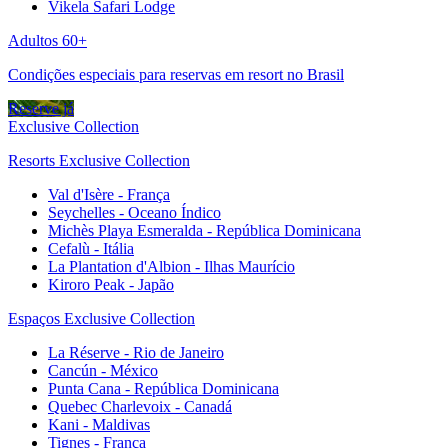
Vikela Safari Lodge
Adultos 60+
Condições especiais para reservas em resort no Brasil
Reserve já
Exclusive Collection
Resorts Exclusive Collection
Val d'Isère - França
Seychelles - Oceano Índico
Michès Playa Esmeralda - República Dominicana
Cefalù - Itália
La Plantation d'Albion - Ilhas Maurício
Kiroro Peak - Japão
Espaços Exclusive Collection
La Réserve - Rio de Janeiro
Cancún - México
Punta Cana - República Dominicana
Quebec Charlevoix - Canadá
Kani - Maldivas
Tignes - França