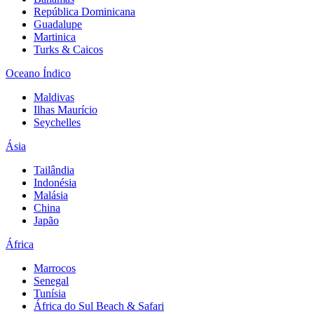
República Dominicana
Guadalupe
Martinica
Turks & Caicos
Oceano Índico
Maldivas
Ilhas Maurício
Seychelles
Ásia
Tailândia
Indonésia
Malásia
China
Japão
África
Marrocos
Senegal
Tunísia
África do Sul Beach & Safari