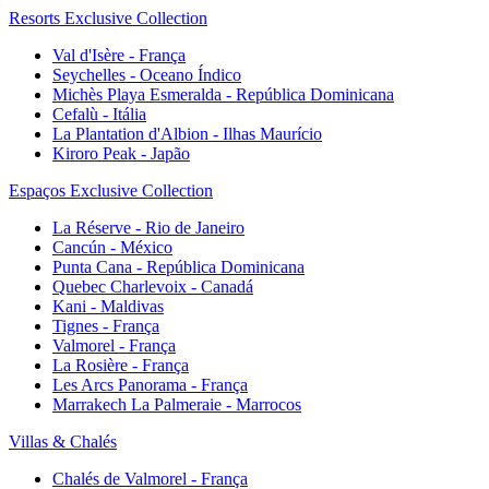
Resorts Exclusive Collection
Val d'Isère - França
Seychelles - Oceano Índico
Michès Playa Esmeralda - República Dominicana
Cefalù - Itália
La Plantation d'Albion - Ilhas Maurício
Kiroro Peak - Japão
Espaços Exclusive Collection
La Réserve - Rio de Janeiro
Cancún - México
Punta Cana - República Dominicana
Quebec Charlevoix - Canadá
Kani - Maldivas
Tignes - França
Valmorel - França
La Rosière - França
Les Arcs Panorama - França
Marrakech La Palmeraie - Marrocos
Villas & Chalés
Chalés de Valmorel - França