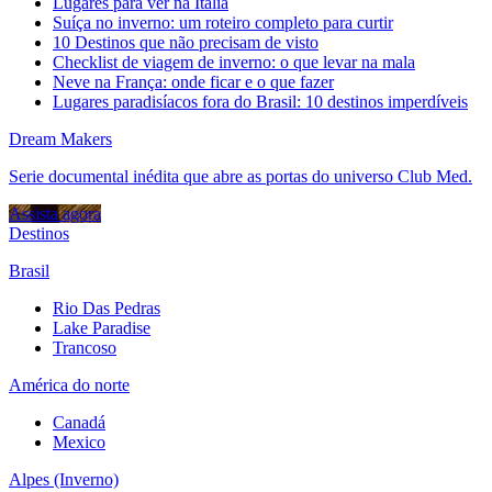
Lugares para ver na Itália
Suíça no inverno: um roteiro completo para curtir
10 Destinos que não precisam de visto
Checklist de viagem de inverno: o que levar na mala
Neve na França: onde ficar e o que fazer
Lugares paradisíacos fora do Brasil: 10 destinos imperdíveis
Dream Makers
Serie documental inédita que abre as portas do universo Club Med.
Assista agora
Destinos
Brasil
Rio Das Pedras
Lake Paradise
Trancoso
América do norte
Canadá
Mexico
Alpes (Inverno)