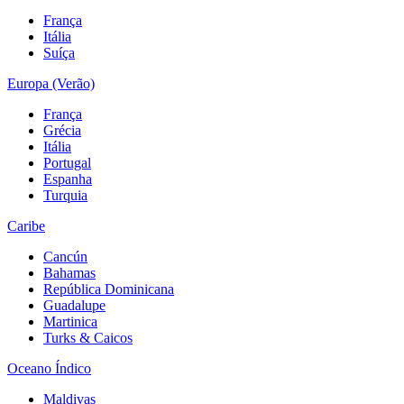
França
Itália
Suíça
Europa (Verão)
França
Grécia
Itália
Portugal
Espanha
Turquia
Caribe
Cancún
Bahamas
República Dominicana
Guadalupe
Martinica
Turks & Caicos
Oceano Índico
Maldivas