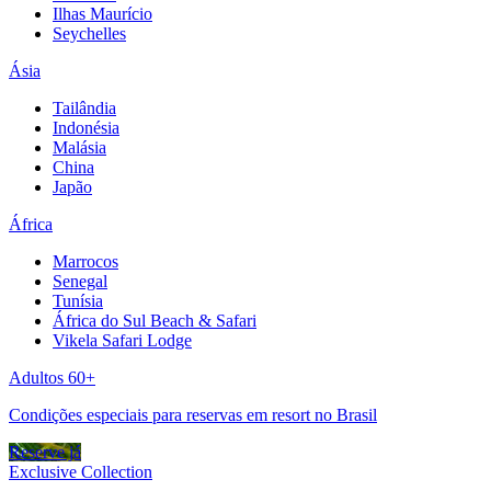
Ilhas Maurício
Seychelles
Ásia
Tailândia
Indonésia
Malásia
China
Japão
África
Marrocos
Senegal
Tunísia
África do Sul Beach & Safari
Vikela Safari Lodge
Adultos 60+
Condições especiais para reservas em resort no Brasil
Reserve já
Exclusive Collection