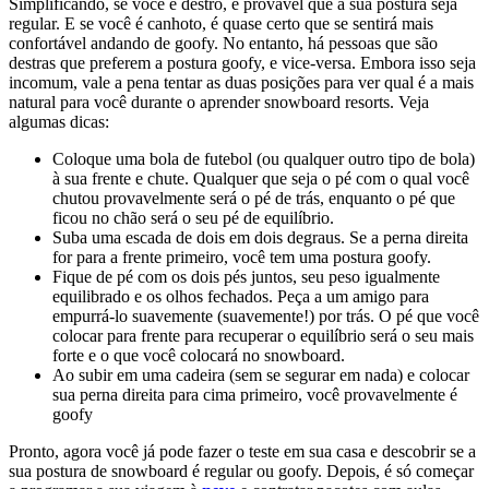
Simplificando, se você é destro, é provável que a sua postura seja
regular. E se você é canhoto, é quase certo que se sentirá mais
confortável andando de goofy. No entanto, há pessoas que são
destras que preferem a postura goofy, e vice-versa. Embora isso seja
incomum, vale a pena tentar as duas posições para ver qual é a mais
natural para você durante o aprender snowboard resorts. Veja
algumas dicas:
Coloque uma bola de futebol (ou qualquer outro tipo de bola)
à sua frente e chute. Qualquer que seja o pé com o qual você
chutou provavelmente será o pé de trás, enquanto o pé que
ficou no chão será o seu pé de equilíbrio.
Suba uma escada de dois em dois degraus. Se a perna direita
for para a frente primeiro, você tem uma postura goofy.
Fique de pé com os dois pés juntos, seu peso igualmente
equilibrado e os olhos fechados. Peça a um amigo para
empurrá-lo suavemente (suavemente!) por trás. O pé que você
colocar para frente para recuperar o equilíbrio será o seu mais
forte e o que você colocará no snowboard.
Ao subir em uma cadeira (sem se segurar em nada) e colocar
sua perna direita para cima primeiro, você provavelmente é
goofy
Pronto, agora você já pode fazer o teste em sua casa e descobrir se a
sua postura de snowboard é regular ou goofy. Depois, é só começar