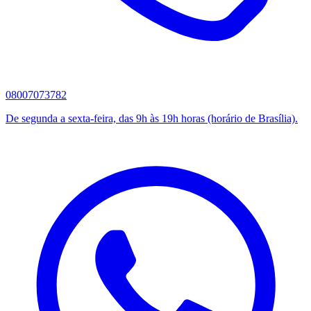
08007073782
De segunda a sexta-feira, das 9h às 19h horas (horário de Brasília).