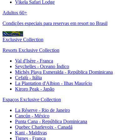
Vikela Safari Lodge
Adultos 60+
Condições especiais para reservas em resort no Brasil
Reserve já
Exclusive Collection
Resorts Exclusive Collection
Val d'Isère - França
Seychelles - Oceano Índico
Michès Playa Esmeralda - República Dominicana
Cefalù - Itália
La Plantation d'Albion - Ilhas Maurício
Kiroro Peak - Japão
Espaços Exclusive Collection
La Réserve - Rio de Janeiro
Cancún - México
Punta Cana - República Dominicana
Quebec Charlevoix - Canadá
Kani - Maldivas
Tignes - França