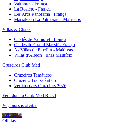
Valmorel - França
La Rosière - França
Les Arcs Panorama - França
Marrakech La Palmeraie - Marrocos
Villas & Chalés
Chalés de Valmorel - França
Chalés de Grand Massif - França
As Villas de Finolhu - Maldivas
Villas d'Albion - Ilhas Maurício
Cruzeiros Club Med
Cruzeiros Temáticos
Cruzeiro Transatântico
Ver todos os Cruzeiros 2026
Feriados no Club Med Brasil
Veja nossas ofertas
Saiba mais
Ofertas