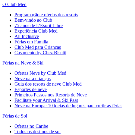
O Club Med
Programação e ofertas dos resorts
Bem-vindo ao Club
75 anos de L'Esprit Libre
Experiência Club Med
All Inclusive
Férias em Família
Club Med para Crianças
Casamento by Chez Bisutti
Férias na Neve & Ski
Ofertas Neve by Club Med
Neve para crianças
Guia dos resorts de neve Club Med
Esportes de neve
Primeiros Passos nos Resorts de Neve
Facilitate your Arrival & Ski Pass
Neve na Europa: 10 ideias de lugares para curtir as férias
Férias de Sol
Ofertas no Caribe
Todos os destinos de sol