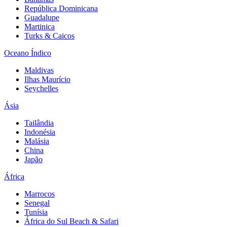
República Dominicana
Guadalupe
Martinica
Turks & Caicos
Oceano Índico
Maldivas
Ilhas Maurício
Seychelles
Ásia
Tailândia
Indonésia
Malásia
China
Japão
África
Marrocos
Senegal
Tunísia
África do Sul Beach & Safari