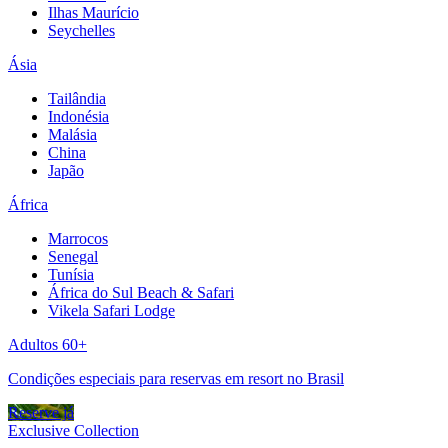
Ilhas Maurício
Seychelles
Ásia
Tailândia
Indonésia
Malásia
China
Japão
África
Marrocos
Senegal
Tunísia
África do Sul Beach & Safari
Vikela Safari Lodge
Adultos 60+
Condições especiais para reservas em resort no Brasil
Reserve já
Exclusive Collection