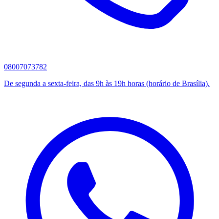
08007073782
De segunda a sexta-feira, das 9h às 19h horas (horário de Brasília).