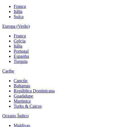
França
Itália
Suíça
Europa (Verão)
França
Grécia
Itália
Portugal
Espanha
Turquia
Caribe
Cancún
Bahamas
República Dominicana
Guadalupe
Martinica
Turks & Caicos
Oceano Índico
Maldivas