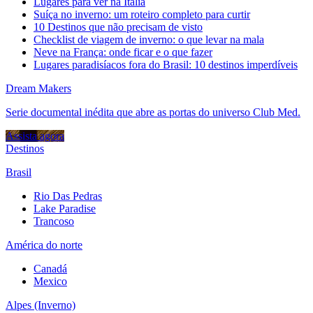
Lugares para ver na Itália
Suíça no inverno: um roteiro completo para curtir
10 Destinos que não precisam de visto
Checklist de viagem de inverno: o que levar na mala
Neve na França: onde ficar e o que fazer
Lugares paradisíacos fora do Brasil: 10 destinos imperdíveis
Dream Makers
Serie documental inédita que abre as portas do universo Club Med.
Assista agora
Destinos
Brasil
Rio Das Pedras
Lake Paradise
Trancoso
América do norte
Canadá
Mexico
Alpes (Inverno)