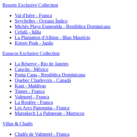
Resorts Exclusive Collection
Val d'Isère - França
Seychelles - Oceano Índico
Michès Playa Esmeralda - República Dominicana
Cefalù - Itália
La Plantation d'Albion - Ilhas Maurício
Kiroro Peak - Japão
Espaços Exclusive Collection
La Réserve - Rio de Janeiro
Cancún - México
Punta Cana - República Dominicana
Quebec Charlevoix - Canadá
Kani - Maldivas
Tignes - França
Valmorel - França
La Rosière - França
Les Arcs Panorama - França
Marrakech La Palmeraie - Marrocos
Villas & Chalés
Chalés de Valmorel - França