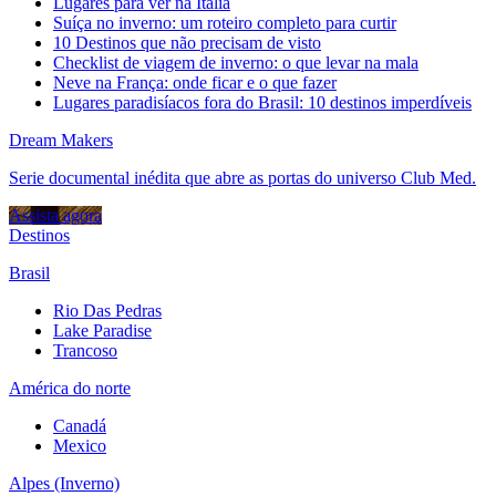
Lugares para ver na Itália
Suíça no inverno: um roteiro completo para curtir
10 Destinos que não precisam de visto
Checklist de viagem de inverno: o que levar na mala
Neve na França: onde ficar e o que fazer
Lugares paradisíacos fora do Brasil: 10 destinos imperdíveis
Dream Makers
Serie documental inédita que abre as portas do universo Club Med.
Assista agora
Destinos
Brasil
Rio Das Pedras
Lake Paradise
Trancoso
América do norte
Canadá
Mexico
Alpes (Inverno)