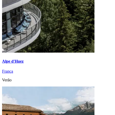
Alpe d'Huez
França
Verão