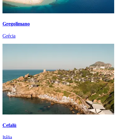
Gregolimano
Grécia
Cefalù
Itália