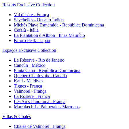
Resorts Exclusive Collection
Val d'Isère - França
Seychelles - Oceano Índico
Michès Playa Esmeralda - República Dominicana
Cefalù - Itália
La Plantation d'Albion - Ilhas Maurício
Kiroro Peak - Japão
Espaços Exclusive Collection
La Réserve - Rio de Janeiro
Cancún - México
Punta Cana - República Dominicana
Quebec Charlevoix - Canadá
Kani - Maldivas
Tignes - França
Valmorel - França
La Rosière - França
Les Arcs Panorama - França
Marrakech La Palmeraie - Marrocos
Villas & Chalés
Chalés de Valmorel - França