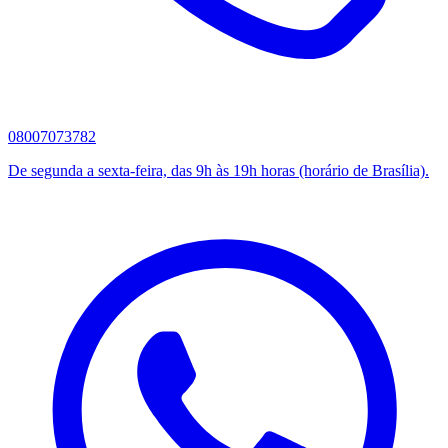
08007073782
De segunda a sexta-feira, das 9h às 19h horas (horário de Brasília).