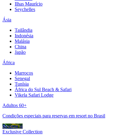
Ilhas Maurício
Seychelles
Ásia
Tailândia
Indonésia
Malásia
China
Japão
África
Marrocos
Senegal
Tunísia
África do Sul Beach & Safari
Vikela Safari Lodge
Adultos 60+
Condições especiais para reservas em resort no Brasil
Reserve já
Exclusive Collection