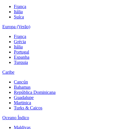
França
Itália
Suíça
Europa (Verão)
França
Grécia
Itália
Portugal
Espanha
Turquia
Caribe
Cancún
Bahamas
República Dominicana
Guadalupe
Martinica
Turks & Caicos
Oceano Índico
Maldivas