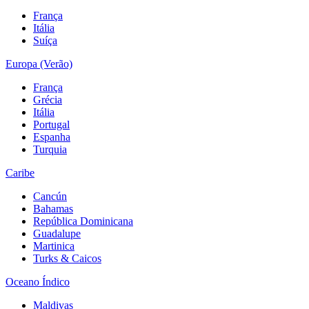
França
Itália
Suíça
Europa (Verão)
França
Grécia
Itália
Portugal
Espanha
Turquia
Caribe
Cancún
Bahamas
República Dominicana
Guadalupe
Martinica
Turks & Caicos
Oceano Índico
Maldivas