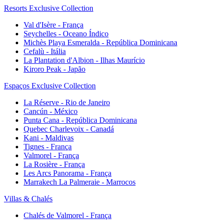
Resorts Exclusive Collection
Val d'Isère - França
Seychelles - Oceano Índico
Michès Playa Esmeralda - República Dominicana
Cefalù - Itália
La Plantation d'Albion - Ilhas Maurício
Kiroro Peak - Japão
Espaços Exclusive Collection
La Réserve - Rio de Janeiro
Cancún - México
Punta Cana - República Dominicana
Quebec Charlevoix - Canadá
Kani - Maldivas
Tignes - França
Valmorel - França
La Rosière - França
Les Arcs Panorama - França
Marrakech La Palmeraie - Marrocos
Villas & Chalés
Chalés de Valmorel - França