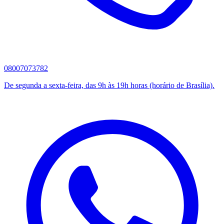
08007073782
De segunda a sexta-feira, das 9h às 19h horas (horário de Brasília).