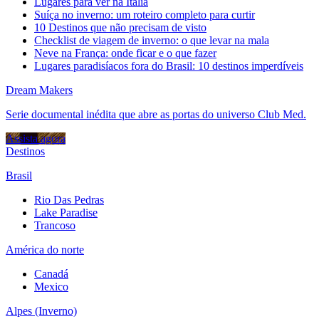
Lugares para ver na Itália
Suíça no inverno: um roteiro completo para curtir
10 Destinos que não precisam de visto
Checklist de viagem de inverno: o que levar na mala
Neve na França: onde ficar e o que fazer
Lugares paradisíacos fora do Brasil: 10 destinos imperdíveis
Dream Makers
Serie documental inédita que abre as portas do universo Club Med.
Assista agora
Destinos
Brasil
Rio Das Pedras
Lake Paradise
Trancoso
América do norte
Canadá
Mexico
Alpes (Inverno)