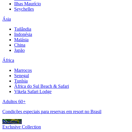
Ilhas Maurício
Seychelles
Ásia
Tailândia
Indonésia
Malásia
China
Japão
África
Marrocos
Senegal
Tunísia
África do Sul Beach & Safari
Vikela Safari Lodge
Adultos 60+
Condições especiais para reservas em resort no Brasil
Reserve já
Exclusive Collection