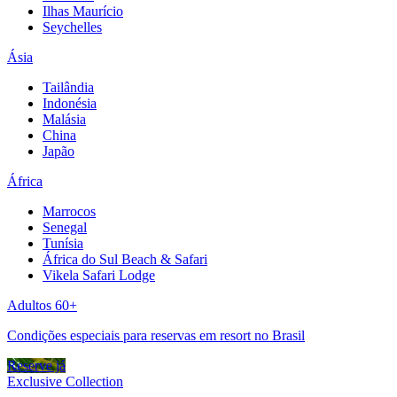
Ilhas Maurício
Seychelles
Ásia
Tailândia
Indonésia
Malásia
China
Japão
África
Marrocos
Senegal
Tunísia
África do Sul Beach & Safari
Vikela Safari Lodge
Adultos 60+
Condições especiais para reservas em resort no Brasil
Reserve já
Exclusive Collection