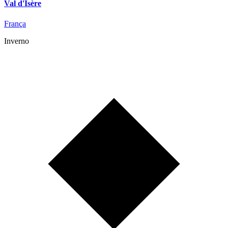
Val d'Isère
França
Inverno