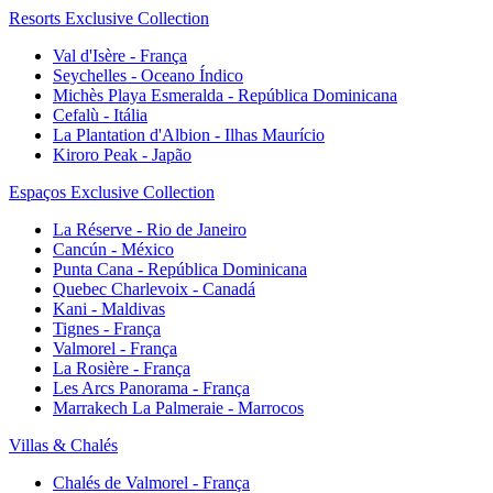
Resorts Exclusive Collection
Val d'Isère - França
Seychelles - Oceano Índico
Michès Playa Esmeralda - República Dominicana
Cefalù - Itália
La Plantation d'Albion - Ilhas Maurício
Kiroro Peak - Japão
Espaços Exclusive Collection
La Réserve - Rio de Janeiro
Cancún - México
Punta Cana - República Dominicana
Quebec Charlevoix - Canadá
Kani - Maldivas
Tignes - França
Valmorel - França
La Rosière - França
Les Arcs Panorama - França
Marrakech La Palmeraie - Marrocos
Villas & Chalés
Chalés de Valmorel - França