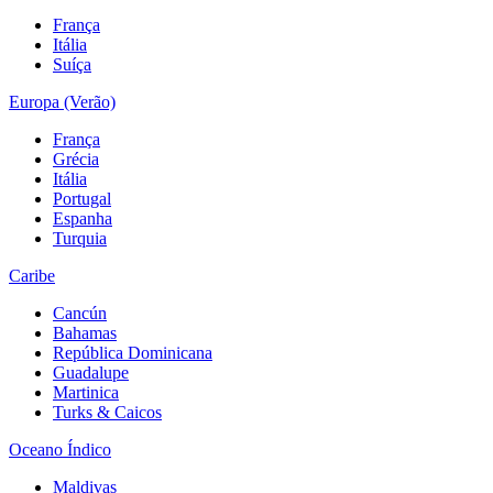
França
Itália
Suíça
Europa (Verão)
França
Grécia
Itália
Portugal
Espanha
Turquia
Caribe
Cancún
Bahamas
República Dominicana
Guadalupe
Martinica
Turks & Caicos
Oceano Índico
Maldivas