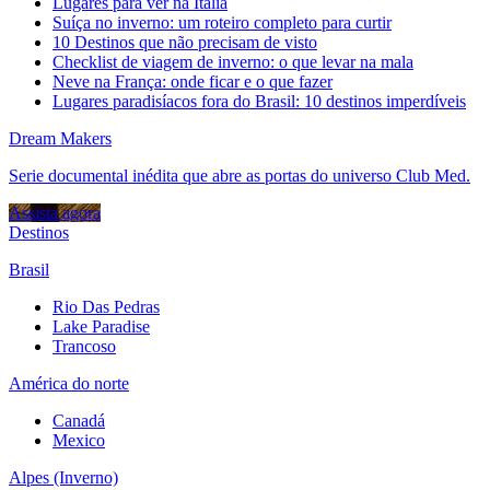
Lugares para ver na Itália
Suíça no inverno: um roteiro completo para curtir
10 Destinos que não precisam de visto
Checklist de viagem de inverno: o que levar na mala
Neve na França: onde ficar e o que fazer
Lugares paradisíacos fora do Brasil: 10 destinos imperdíveis
Dream Makers
Serie documental inédita que abre as portas do universo Club Med.
Assista agora
Destinos
Brasil
Rio Das Pedras
Lake Paradise
Trancoso
América do norte
Canadá
Mexico
Alpes (Inverno)