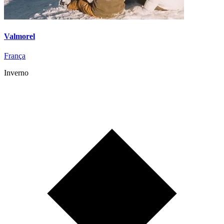
Valmorel
França
Inverno