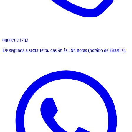
08007073782
De segunda a sexta-feira, das 9h às 19h horas (horário de Brasília).