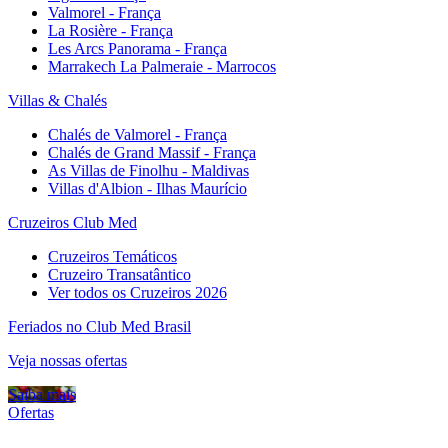
Valmorel - França
La Rosière - França
Les Arcs Panorama - França
Marrakech La Palmeraie - Marrocos
Villas & Chalés
Chalés de Valmorel - França
Chalés de Grand Massif - França
As Villas de Finolhu - Maldivas
Villas d'Albion - Ilhas Maurício
Cruzeiros Club Med
Cruzeiros Temáticos
Cruzeiro Transatântico
Ver todos os Cruzeiros 2026
Feriados no Club Med Brasil
Veja nossas ofertas
Saiba mais
Ofertas