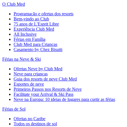
O Club Med
Programação e ofertas dos resorts
Bem-vindo ao Club
75 anos de L'Esprit Libre
Experiência Club Med
All Inclusive
Férias em Família
Club Med para Crianças
Casamento by Chez Bisutti
Férias na Neve & Ski
Ofertas Neve by Club Med
Neve para crianças
Guia dos resorts de neve Club Med
Esportes de neve
Primeiros Passos nos Resorts de Neve
Facilitate your Arrival & Ski Pass
Neve na Europa: 10 ideias de lugares para curtir as férias
Férias de Sol
Ofertas no Caribe
Todos os destinos de sol