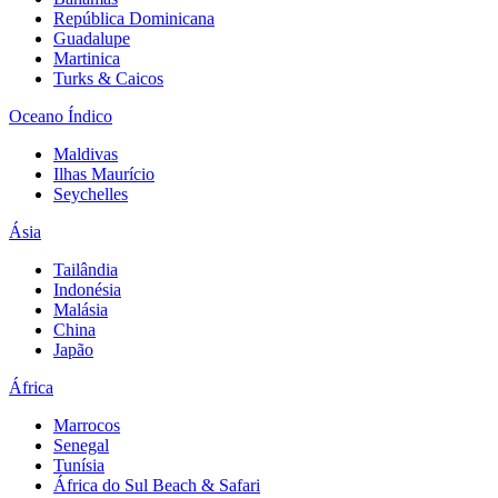
República Dominicana
Guadalupe
Martinica
Turks & Caicos
Oceano Índico
Maldivas
Ilhas Maurício
Seychelles
Ásia
Tailândia
Indonésia
Malásia
China
Japão
África
Marrocos
Senegal
Tunísia
África do Sul Beach & Safari