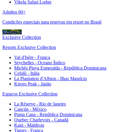
Vikela Safari Lodge
Adultos 60+
Condições especiais para reservas em resort no Brasil
Reserve já
Exclusive Collection
Resorts Exclusive Collection
Val d'Isère - França
Seychelles - Oceano Índico
Michès Playa Esmeralda - República Dominicana
Cefalù - Itália
La Plantation d'Albion - Ilhas Maurício
Kiroro Peak - Japão
Espaços Exclusive Collection
La Réserve - Rio de Janeiro
Cancún - México
Punta Cana - República Dominicana
Quebec Charlevoix - Canadá
Kani - Maldivas
Tignes - França