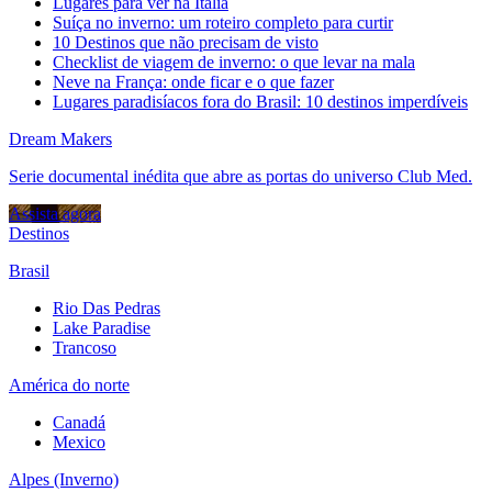
Lugares para ver na Itália
Suíça no inverno: um roteiro completo para curtir
10 Destinos que não precisam de visto
Checklist de viagem de inverno: o que levar na mala
Neve na França: onde ficar e o que fazer
Lugares paradisíacos fora do Brasil: 10 destinos imperdíveis
Dream Makers
Serie documental inédita que abre as portas do universo Club Med.
Assista agora
Destinos
Brasil
Rio Das Pedras
Lake Paradise
Trancoso
América do norte
Canadá
Mexico
Alpes (Inverno)