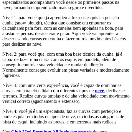
especializados acompanham você desde os primeiros passos na
neve, tornando o aprendizado mais seguro e divertido.
Nível 1: para você que já aprendeu a frear os esquis na posição
cunha (snow plough), técnica que consiste em empurrar os
calcanhares para fora, com as canelas bem apoiadas na bota, para
afastar as pernas, desacelerar e parar. Aqui você vai aprender a
descer usando curvas em cunha e fazer outros movimentos básicos
para deslizar na neve.
Nível 2: para você que, com uma boa base técnica da cunha, já é
capaz de fazer uma curva com os esquis em paralelo, além de
conseguir controlar sua velocidade e mudar de direção.
Normalmente consegue evoluir em pistas variadas e moderadamente
íngremes.
Nível 3: com uma certa experiência, você é capaz de dominar as
curvas em paralelo e lidar com diferentes tipos de
neve
, declives e
terrenos. Realiza curvas amplas e de alta velocidade com movimento
vertical correto (agachamento e extensão).
Nível 4: você já é um especialista, faz as curvas com perfeição e
pode esquiar em todos os tipos de neve, em todas as categorias de
pista de esqui, incluindo as pretas, e em terrenos mais radicais.
Nos
Club Med Premium All Inclusive resorts
de neve,