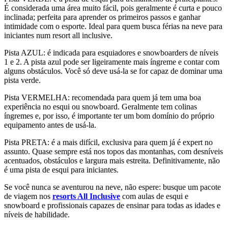
É considerada uma área muito fácil, pois geralmente é curta e pouco
inclinada; perfeita para aprender os primeiros passos e ganhar
intimidade com o esporte. Ideal para quem busca férias na neve para
iniciantes num resort all inclusive.
Pista AZUL: é indicada para esquiadores e snowboarders de níveis
1 e 2. A pista azul pode ser ligeiramente mais íngreme e contar com
alguns obstáculos. Você só deve usá-la se for capaz de dominar uma
pista verde.
Pista VERMELHA: recomendada para quem já tem uma boa
experiência no esqui ou snowboard. Geralmente tem colinas
íngremes e, por isso, é importante ter um bom domínio do próprio
equipamento antes de usá-la.
Pista PRETA: é a mais difícil, exclusiva para quem já é expert no
assunto. Quase sempre está nos topos das montanhas, com desníveis
acentuados, obstáculos e largura mais estreita. Definitivamente, não
é uma pista de esqui para iniciantes.
Se você nunca se aventurou na neve, não espere: busque um pacote
de viagem nos
resorts All Inclusive
com aulas de esqui e
snowboard e profissionais capazes de ensinar para todas as idades e
níveis de habilidade.