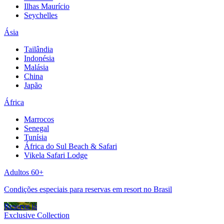
Ilhas Maurício
Seychelles
Ásia
Tailândia
Indonésia
Malásia
China
Japão
África
Marrocos
Senegal
Tunísia
África do Sul Beach & Safari
Vikela Safari Lodge
Adultos 60+
Condições especiais para reservas em resort no Brasil
Reserve já
Exclusive Collection