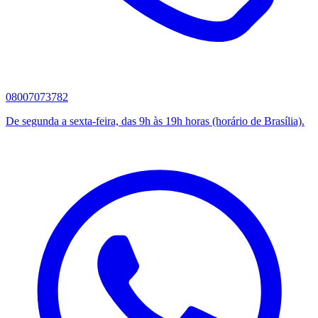
08007073782
De segunda a sexta-feira, das 9h às 19h horas (horário de Brasília).