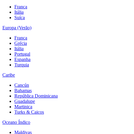
França
Itália
Suíça
Europa (Verão)
França
Grécia
Itália
Portugal
Espanha
Turquia
Caribe
Cancún
Bahamas
República Dominicana
Guadalupe
Martinica
Turks & Caicos
Oceano Índico
Maldivas