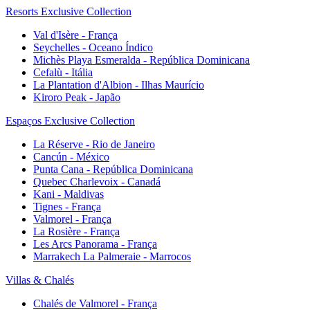
Resorts Exclusive Collection
Val d'Isère - França
Seychelles - Oceano Índico
Michès Playa Esmeralda - República Dominicana
Cefalù - Itália
La Plantation d'Albion - Ilhas Maurício
Kiroro Peak - Japão
Espaços Exclusive Collection
La Réserve - Rio de Janeiro
Cancún - México
Punta Cana - República Dominicana
Quebec Charlevoix - Canadá
Kani - Maldivas
Tignes - França
Valmorel - França
La Rosière - França
Les Arcs Panorama - França
Marrakech La Palmeraie - Marrocos
Villas & Chalés
Chalés de Valmorel - França