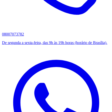
08007073782
De segunda a sexta-feira, das 9h às 19h horas (horário de Brasília).