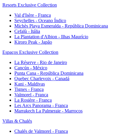
Resorts Exclusive Collection
Val d'Isère - França
Seychelles - Oceano Índico
Michès Playa Esmeralda - República Dominicana
Cefalù - Itália
La Plantation d'Albion - Ilhas Maurício
Kiroro Peak - Japão
Espaços Exclusive Collection
La Réserve - Rio de Janeiro
Cancún - México
Punta Cana - República Dominicana
Quebec Charlevoix - Canadá
Kani - Maldivas
Tignes - França
Valmorel - França
La Rosière - França
Les Arcs Panorama - França
Marrakech La Palmeraie - Marrocos
Villas & Chalés
Chalés de Valmorel - França