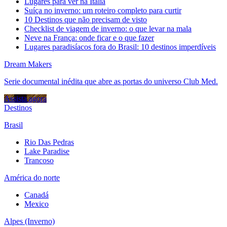
Lugares para ver na Itália
Suíça no inverno: um roteiro completo para curtir
10 Destinos que não precisam de visto
Checklist de viagem de inverno: o que levar na mala
Neve na França: onde ficar e o que fazer
Lugares paradisíacos fora do Brasil: 10 destinos imperdíveis
Dream Makers
Serie documental inédita que abre as portas do universo Club Med.
Assista agora
Destinos
Brasil
Rio Das Pedras
Lake Paradise
Trancoso
América do norte
Canadá
Mexico
Alpes (Inverno)