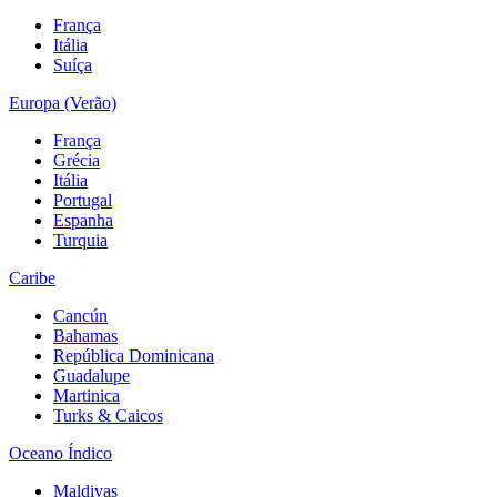
França
Itália
Suíça
Europa (Verão)
França
Grécia
Itália
Portugal
Espanha
Turquia
Caribe
Cancún
Bahamas
República Dominicana
Guadalupe
Martinica
Turks & Caicos
Oceano Índico
Maldivas