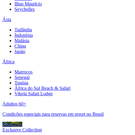
Ilhas Maurício
Seychelles
Ásia
Tailândia
Indonésia
Malásia
China
Japão
África
Marrocos
Senegal
Tunísia
África do Sul Beach & Safari
Vikela Safari Lodge
Adultos 60+
Condições especiais para reservas em resort no Brasil
Reserve já
Exclusive Collection