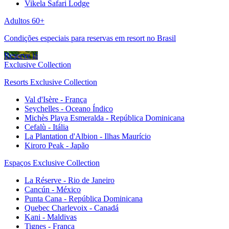
Vikela Safari Lodge
Adultos 60+
Condições especiais para reservas em resort no Brasil
Reserve já
Exclusive Collection
Resorts Exclusive Collection
Val d'Isère - França
Seychelles - Oceano Índico
Michès Playa Esmeralda - República Dominicana
Cefalù - Itália
La Plantation d'Albion - Ilhas Maurício
Kiroro Peak - Japão
Espaços Exclusive Collection
La Réserve - Rio de Janeiro
Cancún - México
Punta Cana - República Dominicana
Quebec Charlevoix - Canadá
Kani - Maldivas
Tignes - França