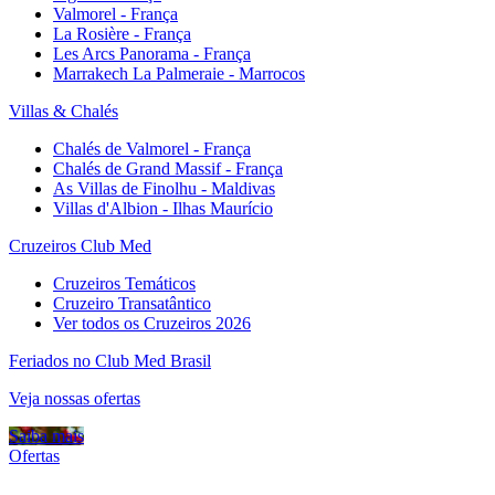
Valmorel - França
La Rosière - França
Les Arcs Panorama - França
Marrakech La Palmeraie - Marrocos
Villas & Chalés
Chalés de Valmorel - França
Chalés de Grand Massif - França
As Villas de Finolhu - Maldivas
Villas d'Albion - Ilhas Maurício
Cruzeiros Club Med
Cruzeiros Temáticos
Cruzeiro Transatântico
Ver todos os Cruzeiros 2026
Feriados no Club Med Brasil
Veja nossas ofertas
Saiba mais
Ofertas