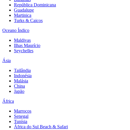
República Dominicana
Guadalupe
Martinica
Turks & Caicos
Oceano Índico
Maldivas
Ilhas Maurício
Seychelles
Ásia
Tailândia
Indonésia
Malásia
China
Japão
África
Marrocos
Senegal
Tunísia
África do Sul Beach & Safari