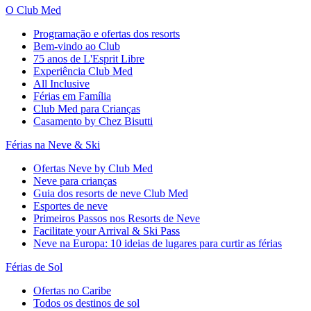
O Club Med
Programação e ofertas dos resorts
Bem-vindo ao Club
75 anos de L'Esprit Libre
Experiência Club Med
All Inclusive
Férias em Família
Club Med para Crianças
Casamento by Chez Bisutti
Férias na Neve & Ski
Ofertas Neve by Club Med
Neve para crianças
Guia dos resorts de neve Club Med
Esportes de neve
Primeiros Passos nos Resorts de Neve
Facilitate your Arrival & Ski Pass
Neve na Europa: 10 ideias de lugares para curtir as férias
Férias de Sol
Ofertas no Caribe
Todos os destinos de sol