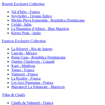
Resorts Exclusive Collection
Val d'Isère - França
Seychelles - Oceano Índico
Michès Playa Esmeralda - República Dominicana
Cefalù - Itália
La Plantation d'Albion - Ilhas Maurício
Kiroro Peak - Japão
Espaços Exclusive Collection
La Réserve - Rio de Janeiro
Cancún - México
Punta Cana - República Dominicana
Quebec Charlevoix - Canadá
Kani - Maldivas
Tignes - França
Valmorel - França
La Rosière - França
Les Arcs Panorama - França
Marrakech La Palmeraie - Marrocos
Villas & Chalés
Chalés de Valmorel - França