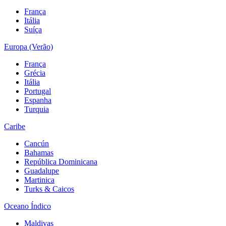
França
Itália
Suíça
Europa (Verão)
França
Grécia
Itália
Portugal
Espanha
Turquia
Caribe
Cancún
Bahamas
República Dominicana
Guadalupe
Martinica
Turks & Caicos
Oceano Índico
Maldivas