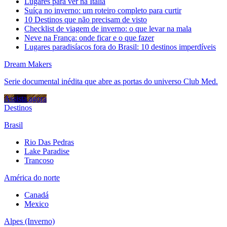
Lugares para ver na Itália
Suíça no inverno: um roteiro completo para curtir
10 Destinos que não precisam de visto
Checklist de viagem de inverno: o que levar na mala
Neve na França: onde ficar e o que fazer
Lugares paradisíacos fora do Brasil: 10 destinos imperdíveis
Dream Makers
Serie documental inédita que abre as portas do universo Club Med.
Assista agora
Destinos
Brasil
Rio Das Pedras
Lake Paradise
Trancoso
América do norte
Canadá
Mexico
Alpes (Inverno)