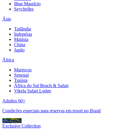
Ilhas Maurício
Seychelles
Ásia
Tailândia
Indonésia
Malásia
China
Japão
África
Marrocos
Senegal
Tunísia
África do Sul Beach & Safari
Vikela Safari Lodge
Adultos 60+
Condições especiais para reservas em resort no Brasil
Reserve já
Exclusive Collection