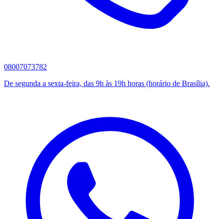
08007073782
De segunda a sexta-feira, das 9h às 19h horas (horário de Brasília).