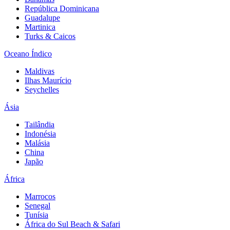
República Dominicana
Guadalupe
Martinica
Turks & Caicos
Oceano Índico
Maldivas
Ilhas Maurício
Seychelles
Ásia
Tailândia
Indonésia
Malásia
China
Japão
África
Marrocos
Senegal
Tunísia
África do Sul Beach & Safari