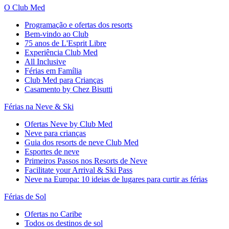
O Club Med
Programação e ofertas dos resorts
Bem-vindo ao Club
75 anos de L'Esprit Libre
Experiência Club Med
All Inclusive
Férias em Família
Club Med para Crianças
Casamento by Chez Bisutti
Férias na Neve & Ski
Ofertas Neve by Club Med
Neve para crianças
Guia dos resorts de neve Club Med
Esportes de neve
Primeiros Passos nos Resorts de Neve
Facilitate your Arrival & Ski Pass
Neve na Europa: 10 ideias de lugares para curtir as férias
Férias de Sol
Ofertas no Caribe
Todos os destinos de sol