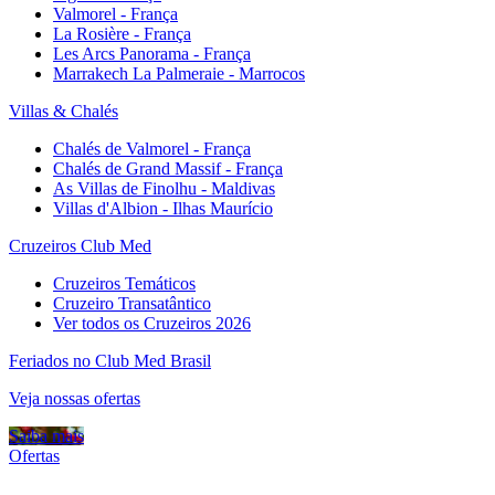
Valmorel - França
La Rosière - França
Les Arcs Panorama - França
Marrakech La Palmeraie - Marrocos
Villas & Chalés
Chalés de Valmorel - França
Chalés de Grand Massif - França
As Villas de Finolhu - Maldivas
Villas d'Albion - Ilhas Maurício
Cruzeiros Club Med
Cruzeiros Temáticos
Cruzeiro Transatântico
Ver todos os Cruzeiros 2026
Feriados no Club Med Brasil
Veja nossas ofertas
Saiba mais
Ofertas