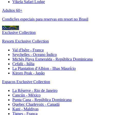
Vikela Safari Lodge
Adultos 60+
Condições especiais para reservas em resort no Brasil
Reserve já
Exclusive Collection
Resorts Exclusive Collection
Val d'Isère - França
Seychelles - Oceano Índico
Michès Playa Esmeralda - República Dominicana
Cefalù - Itália
La Plantation d'Albion - Ilhas Maurício
Kiroro Peak - Japão
Espaços Exclusive Collection
La Réserve - Rio de Janeiro
Cancún - México
Punta Cana - República Dominicana
Quebec Charlevoix - Canadá
Kani - Maldivas
Tignes - França